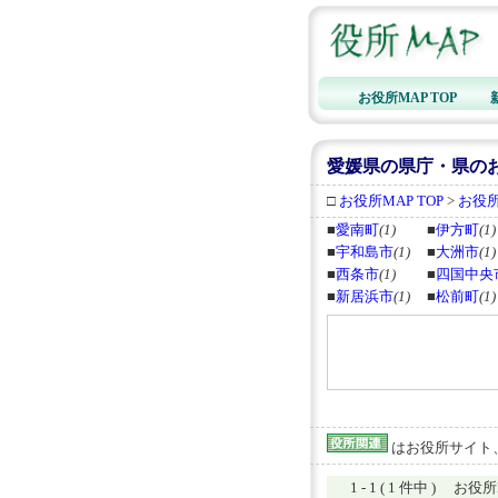
お役所MAP TOP
愛媛県の県庁・県の
□
お役所MAP TOP
>
お役
■
愛南町
(1)
■
伊方町
(1)
■
宇和島市
(1)
■
大洲市
(1)
■
西条市
(1)
■
四国中央
■
新居浜市
(1)
■
松前町
(1)
はお役所サイト
1 - 1 ( 1 件中 ) お