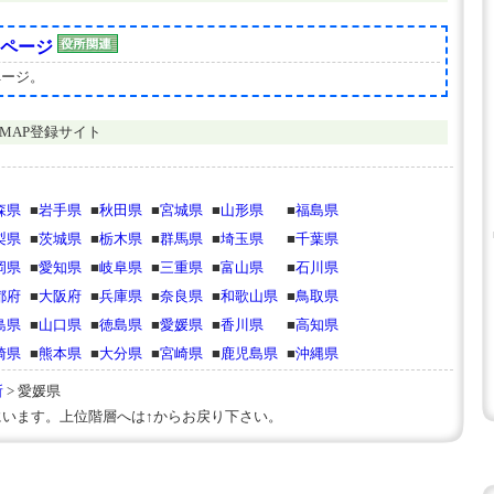
ページ
ページ。
役所MAP登録サイト
森県
■
岩手県
■
秋田県
■
宮城県
■
山形県
■
福島県
梨県
■
茨城県
■
栃木県
■
群馬県
■
埼玉県
■
千葉県
岡県
■
愛知県
■
岐阜県
■
三重県
■
富山県
■
石川県
都府
■
大阪府
■
兵庫県
■
奈良県
■
和歌山県
■
鳥取県
島県
■
山口県
■
徳島県
■
愛媛県
■
香川県
■
高知県
崎県
■
熊本県
■
大分県
■
宮崎県
■
鹿児島県
■
沖縄県
所
> 愛媛県
います。上位階層へは↑からお戻り下さい。