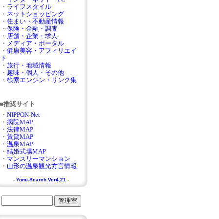
・
ライフスタイル
・
ネットショッピング
・
住まい・不動産情報
・
保険・金融・調査
・
店舗・企業・求人
・
メディア・ポータル
・
健康美容・アフィリエイ
ト
・
旅行・地域情報
・
趣味・個人・その他
・
検索エンジン・リンク集
■推奨サイト
・
NIPPON-Net
・
病院MAP
・
法律MAP
・
賃貸MAP
・
温泉MAP
・
結婚式場MAP
・
マンスリーマンション
・
山形の温泉観光方言情報
-
Yomi-Search Ver4.21
-