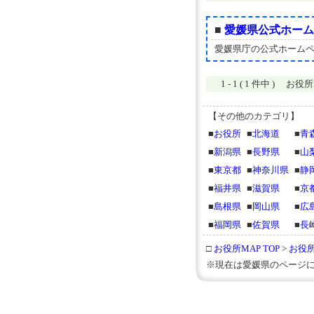
■
愛媛県公式ホーム
愛媛県庁の公式ホーム
1 - 1 ( 1 件中 ) お
【その他のカテゴリ】
■
お役所
■
北海道
■
青
■
新潟県
■
長野県
■
山
■
東京都
■
神奈川県
■
静
■
福井県
■
滋賀県
■
京
■
島根県
■
岡山県
■
広
■
福岡県
■
佐賀県
■
長
□
お役所MAP TOP
>
お役
※現在は愛媛県のページに