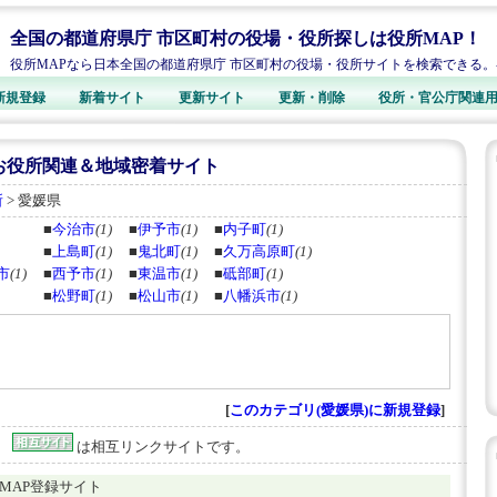
全国の都道府県庁 市区町村の役場・役所探しは役所MAP！
役所MAPなら日本全国の都道府県庁 市区町村の役場・役所サイトを検索できる
新規登録
新着サイト
更新サイト
更新・削除
役所・官公庁関連
お役所関連＆地域密着サイト
所
> 愛媛県
■
今治市
(1)
■
伊予市
(1)
■
内子町
(1)
■
上島町
(1)
■
鬼北町
(1)
■
久万高原町
(1)
市
(1)
■
西予市
(1)
■
東温市
(1)
■
砥部町
(1)
■
松野町
(1)
■
松山市
(1)
■
八幡浜市
(1)
[
このカテゴリ(愛媛県)に新規登録
]
、
は相互リンクサイトです。
役所MAP登録サイト